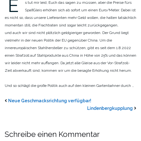
E
s tut mir leid, Euch das sagen zu müssen, aber die Preise fürs
SpaßGleis erhöhen sich ab sofort um einen Euro/Meter. Dabei ist
es nicht so, dass unsere Lieferanten mehr Geld wollen, die halten tatsächlich
momentan still, die Frachtraten sind sogar leicht zurückgegangen,
und auch wir sind nicht plötzlich geldgieriger geworden. Der Grund liegt
vielmehr in der neuen Politik der EU gegenüber China. Um die
innereuropäischen Stahlhersteller zu schützen, gibt es seit dem 1.8.2022
einen Strafzoll auf Stahlprodukte aus China in Höhe von 25% und das können
wir leider nicht mehr auffangen. Da jetzt alle Gleise aus der Vor-Strafzoll-
Zeit abverkauft sind, kommen wir um die besagte Erhöhung nicht herum.
Und so schlägt die große Politik auch auf den kleinen Gartenbahner durch …
Neue Geschmacksrichtung verfügbar!
Lindenbergkupplung
Schreibe einen Kommentar