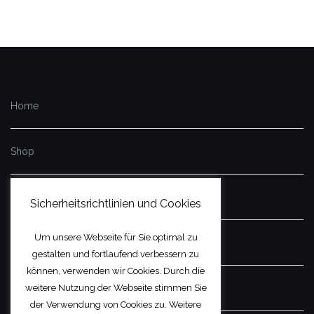
Home
Shop
Impressum
Sicherheitsrichtlinien und Cookies
Um unsere Webseite für Sie optimal zu
Datenschutzerklärung
gestalten und fortlaufend verbessern zu
können, verwenden wir Cookies. Durch die
￼Widerrufsbelehrung & Widerrufsformular
weitere Nutzung der Webseite stimmen Sie
der Verwendung von Cookies zu. Weitere