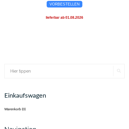
VORBESTELLEN
lieferbar ab 01.08.2026
SU
Suchen
nach:
Einkaufswagen
Warenkorb (
0
)